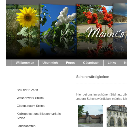
Willkommen
Über mich
Fotos
Gästebuch
Links
K
Sehenswürdigkeiten
Bau der B 243n
Hier bei uns im schönen Südharz gibt
Wasserwerk Steina
andere Sehenswürdigkeit möchte ich 
Glasmuseum Steina
Kielkoppfest und Kiepenmarkt in
Steina
Landschaften