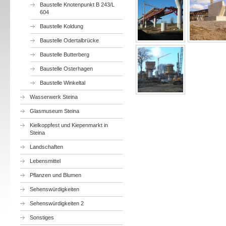
Baustelle Knotenpunkt B 243/L
604
Baustelle Koldung
Baustelle Odertalbrücke
Baustelle Butterberg
Baustelle Osterhagen
Baustelle Winkeltal
Wasserwerk Steina
Glasmuseum Steina
Kielkoppfest und Kiepenmarkt in
Steina
Landschaften
Lebensmittel
Pflanzen und Blumen
Sehenswürdigkeiten
Sehenswürdigkeiten 2
Sonstiges