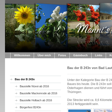
Willkommen
Über mich
Fotos
Gästebuch
Links
K
Bau der B 243n von Bad Lau
Bau der B 243n
Unter der Kategorie Bau der B 24
Baues bis heute. Die B 243n sol
Baustelle Nüxei ab 2016
Osterhagen dienen und führt vo
Thüringen.
Baustelle Mackenrode ab 2016
Die Strecke wird ca. 8,6 Kilomete
Baustelle Holbach ab 2016
2013 fertiggestellt sein.
Bürgerfest B243n