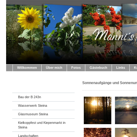
Willkommen
Über mich
Fotos
Gästebuch
Links
K
Sonnenaufgänge und Sonnenun
Bau der B 243n
Wasserwerk Steina
Glasmuseum Steina
Kielkoppfest und Kiepenmarkt in
Steina
Landschaften